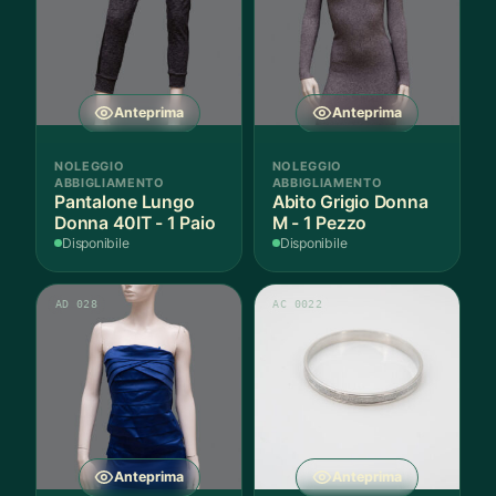
posso
essere
scelte
nella
Anteprima
Anteprima
pagina
del
NOLEGGIO
NOLEGGIO
prodot
ABBIGLIAMENTO
ABBIGLIAMENTO
Pantalone Lungo
Abito Grigio Donna
Donna 40IT - 1 Paio
M - 1 Pezzo
Disponibile
Disponibile
AD 028
AC 0022
Anteprima
Anteprima