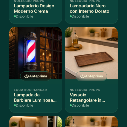
NOLEGGIO PROPS
NOLEGGIO PROPS
Lampadario Design
Lampadario Nero
Moderno Crema
con Interno Dorato
Disponibile
Disponibile
Anteprima
Anteprima
LOCATION HANGAR
NOLEGGIO PROPS
Lampada da
Vassoio
Barbiere Luminosa
Rettangolare in
Rotante
Legno Scuro
Disponibile
Disponibile