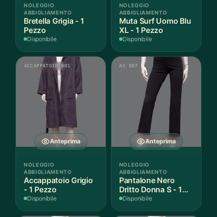
NOLEGGIO
NOLEGGIO
ABBIGLIAMENTO
ABBIGLIAMENTO
Bretella Grigia - 1
Muta Surf Uomo Blu
Pezzo
XL - 1 Pezzo
Disponibile
Disponibile
ACCAPPATOIO 001
AS 007
Anteprima
Anteprima
NOLEGGIO
NOLEGGIO
ABBIGLIAMENTO
ABBIGLIAMENTO
Accappatoio Grigio
Pantalone Nero
- 1 Pezzo
Dritto Donna S - 1
Paio
Disponibile
Disponibile