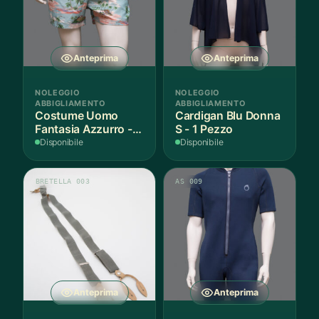
Anteprima
Anteprima
NOLEGGIO
NOLEGGIO
ABBIGLIAMENTO
ABBIGLIAMENTO
Costume Uomo
Cardigan Blu Donna
Fantasia Azzurro - 1
S - 1 Pezzo
Pezzo
Disponibile
Disponibile
BRETELLA 003
AS 009
Anteprima
Anteprima