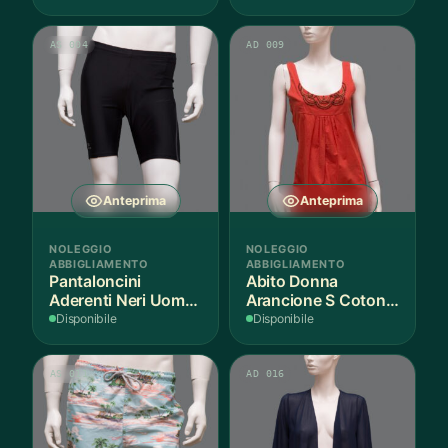
AS 004
AD 009
Anteprima
Anteprima
NOLEGGIO
NOLEGGIO
ABBIGLIAMENTO
ABBIGLIAMENTO
Pantaloncini
Abito Donna
Aderenti Neri Uomo
Arancione S Cotone
S - 2 Paia
- 1 Pezzo
Disponibile
Disponibile
AS 011
AD 016