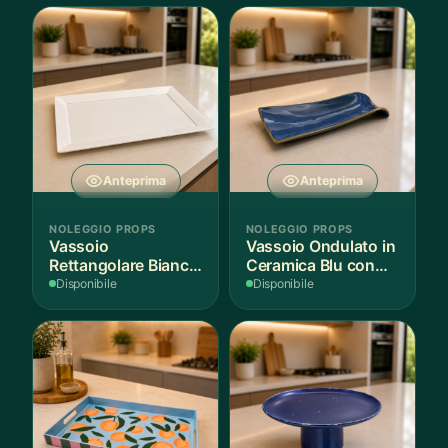
Anteprima
Anteprima
NOLEGGIO PROPS
NOLEGGIO PROPS
Vassoio
Vassoio Ondulato in
Rettangolare Bianco
Ceramica Blu con
per Scenografie
Bordo Dorato
Disponibile
Disponibile