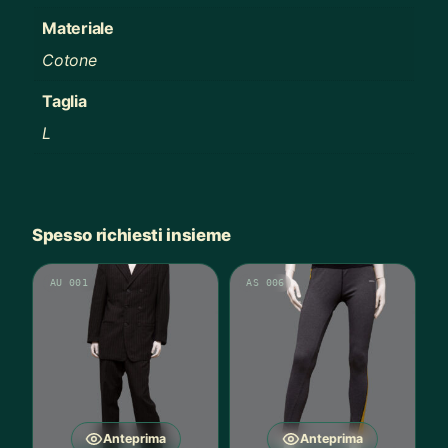
Materiale
Cotone
Taglia
L
Spesso richiesti insieme
AU 001
AS 006
Anteprima
Anteprima