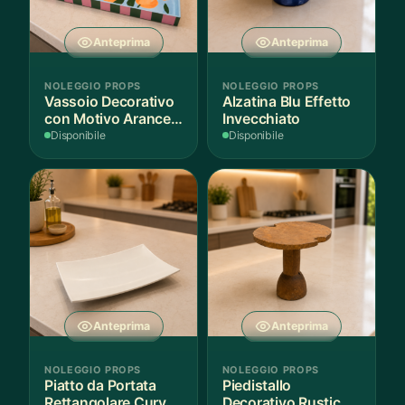
Anteprima
Anteprima
NOLEGGIO PROPS
NOLEGGIO PROPS
Vassoio Decorativo
Alzatina Blu Effetto
con Motivo Arance e
Invecchiato
Foglie
Disponibile
Disponibile
Anteprima
Anteprima
NOLEGGIO PROPS
NOLEGGIO PROPS
Piatto da Portata
Piedistallo
Rettangolare Curvo
Decorativo Rustico