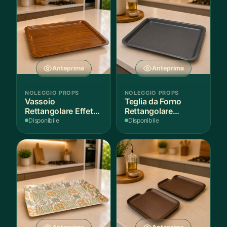
Anteprima
Anteprima
NOLEGGIO PROPS
NOLEGGIO PROPS
Vassoio
Teglia da Forno
Rettangolare Effetto
Rettangolare
Legno
Antiaderente
Disponibile
Disponibile