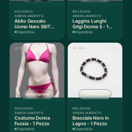
NOLEGGIO
NOLEGGIO
ABBIGLIAMENTO
ABBIGLIAMENTO
Abito Gessato
Leggins Lunghi
Uomo Nero 56IT
Grigi Donna S - 1
Lana - 1 Pezzo
Paio
Disponibile
Disponibile
AS 016
AC 0025
Anteprima
Anteprima
NOLEGGIO
NOLEGGIO
ABBIGLIAMENTO
ABBIGLIAMENTO
Costume Donna
Bracciale Nero in
Fucsia - 1 Pezzo
Legno - 1 Pezzo
Disponibile
Disponibile