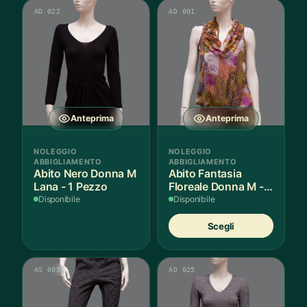
AD 022
AD 001
Anteprima
Anteprima
NOLEGGIO
NOLEGGIO
ABBIGLIAMENTO
ABBIGLIAMENTO
Abito Nero Donna M
Abito Fantasia
Lana - 1 Pezzo
Floreale Donna M - 1
Pezzo
Disponibile
Disponibile
Quest
Scegli
prodot
ha
più
AS 005
AD 025
variant
Le
opzion