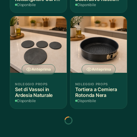
Bianco
in Legno
Disponibile
Disponibile
Anteprima
Anteprima
NOLEGGIO PROPS
NOLEGGIO PROPS
Set di Vassoi in
Tortiera a Cerniera
Ardesia Naturale
Rotonda Nera
Disponibile
Disponibile