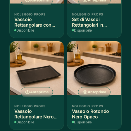
Anteprima
Anteprima
NOLEGGIO PROPS
NOLEGGIO PROPS
Vassoio
Set di Vassoi
Rettangolare con
Rettangolari in
Fantasia
Finitura Legno
Disponibile
Disponibile
Mediterranea
Scuro
Anteprima
Anteprima
NOLEGGIO PROPS
NOLEGGIO PROPS
Vassoio
Vassoio Rotondo
Rettangolare Nero
Nero Opaco
Opaco
Disponibile
Disponibile