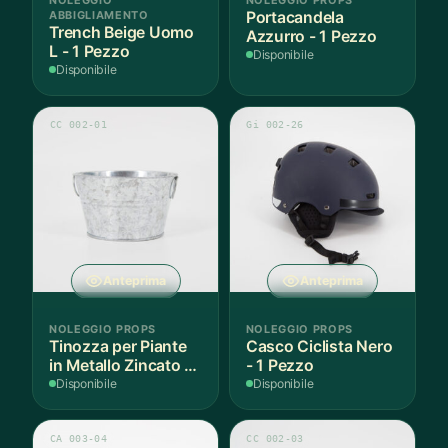
NOLEGGIO
NOLEGGIO PROPS
ABBIGLIAMENTO
Portacandela
Trench Beige Uomo
Azzurro - 1 Pezzo
L - 1 Pezzo
Disponibile
Disponibile
CC 002-01
Gi 002-26
Anteprima
Anteprima
NOLEGGIO PROPS
NOLEGGIO PROPS
Tinozza per Piante
Casco Ciclista Nero
in Metallo Zincato -
- 1 Pezzo
3 Pezzi
Disponibile
Disponibile
CA 003-04
CC 002-03