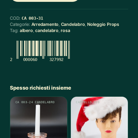
COD:
CA 003-31
Categorie:
Arredamento
,
Candelabro
,
Noleggio Props
Tag:
albero
,
candelabro
,
rosa
2
000060
327992
Spesso richiesti insieme
CA 003-24 CANDELABRO
CAPPELLO 030