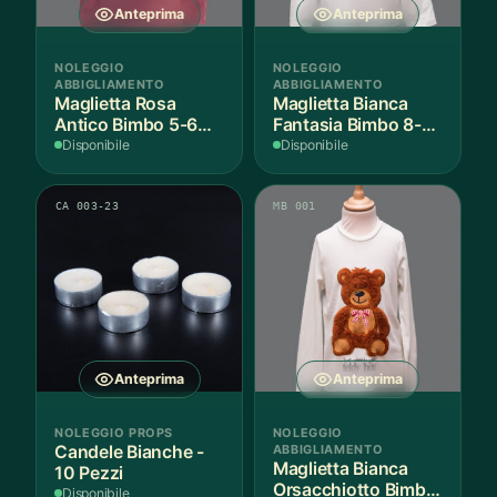
Anteprima
Anteprima
NOLEGGIO
NOLEGGIO
ABBIGLIAMENTO
ABBIGLIAMENTO
Maglietta Rosa
Maglietta Bianca
Antico Bimbo 5-6
Fantasia Bimbo 8-9
Anni Cotone - 1
Anni Cotone - 1
Disponibile
Disponibile
Pezzo
Pezzo
CA 003-23
MB 001
Anteprima
Anteprima
NOLEGGIO PROPS
NOLEGGIO
Candele Bianche -
ABBIGLIAMENTO
Maglietta Bianca
10 Pezzi
Orsacchiotto Bimbo
Disponibile