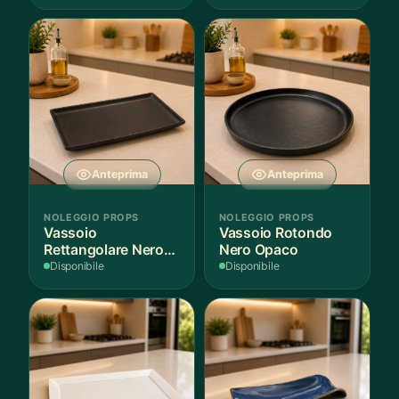
Mediterranea
Scuro
Anteprima
Anteprima
NOLEGGIO PROPS
NOLEGGIO PROPS
Vassoio
Vassoio Rotondo
Rettangolare Nero
Nero Opaco
Opaco
Disponibile
Disponibile