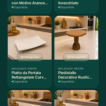
con Motivo Arance e
Invecchiato
Foglie
Disponibile
Disponibile
Anteprima
Anteprima
NOLEGGIO PROPS
NOLEGGIO PROPS
Piatto da Portata
Piedistallo
Rettangolare Curvo
Decorativo Rustico
Bianco
in Legno
Disponibile
Disponibile