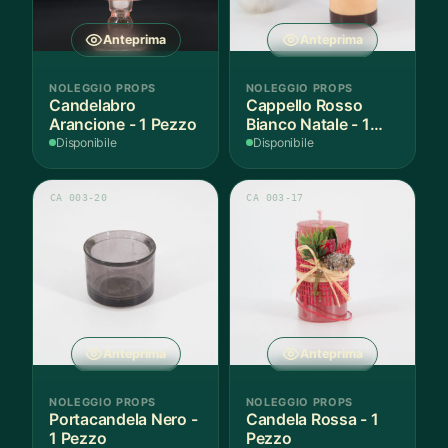
Anteprima
Anteprima
NOLEGGIO PROPS
NOLEGGIO PROPS
Candelabro
Cappello Rosso
Arancione - 1 Pezzo
Bianco Natale - 1
Pezzo
Disponibile
Disponibile
CA 003-20
CA 003-17
Anteprima
Anteprima
NOLEGGIO PROPS
NOLEGGIO PROPS
Portacandela Nero -
Candela Rossa - 1
1 Pezzo
Pezzo