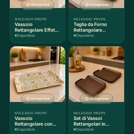
Anteprima
Anteprima
NOLEGGIO PROPS
NOLEGGIO PROPS
Vassoio
Teglia da Forno
Rettangolare Effetto
Rettangolare
Legno
Antiaderente
Disponibile
Disponibile
Anteprima
Anteprima
NOLEGGIO PROPS
NOLEGGIO PROPS
Vassoio
Set di Vassoi
Rettangolare con
Rettangolari in
Fantasia
Finitura Legno
Disponibile
Disponibile