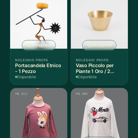
Anteprima
Anteprima
NOLEGGIO PROPS
NOLEGGIO PROPS
Portacandela Etnico
Vaso Piccolo per
- 1 Pezzo
Piante 1 Oro / 2
Argento - 3 Pezzi
Disponibile
Disponibile
MB 023
MB 009