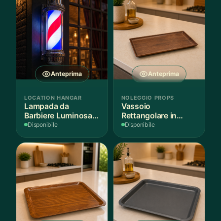
Anteprima
Anteprima
LOCATION HANGAR
NOLEGGIO PROPS
Lampada da
Vassoio
Barbiere Luminosa
Rettangolare in
Rotante
Legno Scuro
Disponibile
Disponibile