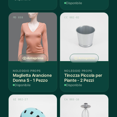
6-7 Anni Cotone - 1
Disponibile
Pezzo
MD 038
CC 002-02
Anteprima
Anteprima
NOLEGGIO PROPS
NOLEGGIO PROPS
Maglietta Arancione
Tinozza Piccola per
Donna S - 1 Pezzo
Piante - 2 Pezzi
Disponibile
Disponibile
GI 002-27
CA 003-16