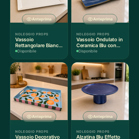
Anteprima
Anteprima
NOLEGGIO PROPS
NOLEGGIO PROPS
Vassoio
Vassoio Ondulato in
Rettangolare Bianco
Ceramica Blu con
per Scenografie
Bordo Dorato
Disponibile
Disponibile
Anteprima
Anteprima
NOLEGGIO PROPS
NOLEGGIO PROPS
Vassoio Decorativo
Alzatina Blu Effetto