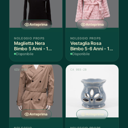
Anteprima
Anteprima
NOLEGGIO PROPS
NOLEGGIO PROPS
Maglietta Nera
Vestaglia Rosa
Bimbo 5 Anni - 1
Bimbo 5-6 Anni - 1
Pezzo
Pezzo
Disponibile
Disponibile
GIU 008
CA 003-28
Anteprima
Anteprima