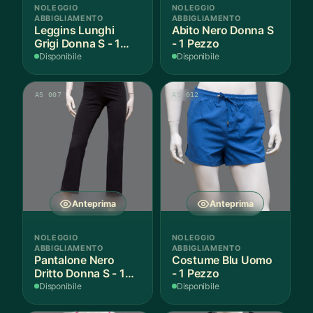
NOLEGGIO
NOLEGGIO
ABBIGLIAMENTO
ABBIGLIAMENTO
Leggins Lunghi
Abito Nero Donna S
Grigi Donna S - 1
- 1 Pezzo
Paio
Disponibile
Disponibile
AS 007
AS 012
Anteprima
Anteprima
NOLEGGIO
NOLEGGIO
ABBIGLIAMENTO
ABBIGLIAMENTO
Pantalone Nero
Costume Blu Uomo
Dritto Donna S - 1
- 1 Pezzo
Paio
Disponibile
Disponibile