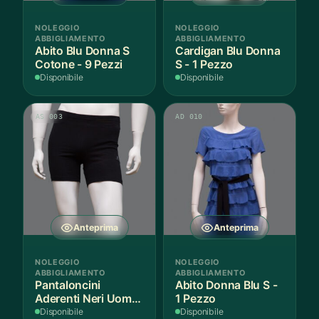
NOLEGGIO
NOLEGGIO
ABBIGLIAMENTO
ABBIGLIAMENTO
Abito Blu Donna S
Cardigan Blu Donna
Cotone - 9 Pezzi
S - 1 Pezzo
Disponibile
Disponibile
AS 003
AD 010
Anteprima
Anteprima
NOLEGGIO
NOLEGGIO
ABBIGLIAMENTO
ABBIGLIAMENTO
Pantaloncini
Abito Donna Blu S -
Aderenti Neri Uomo
1 Pezzo
S - 2 Paia
Disponibile
Disponibile