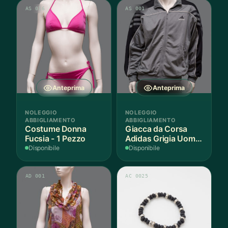
AS 016
AS 001
Anteprima
Anteprima
NOLEGGIO
NOLEGGIO
ABBIGLIAMENTO
ABBIGLIAMENTO
Costume Donna
Giacca da Corsa
Fucsia - 1 Pezzo
Adidas Grigia Uomo
L IT - 1 Pezzo
Disponibile
Disponibile
AD 001
AC 0025