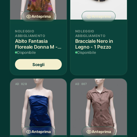
Anteprima
Anteprima
NOLEGGIO
NOLEGGIO
ABBIGLIAMENTO
ABBIGLIAMENTO
Abito Fantasia
Bracciale Nero in
Floreale Donna M - 1
Legno - 1 Pezzo
Pezzo
Disponibile
Disponibile
Questo
Scegli
prodotto
ha
più
AD 028
AD 007
varianti.
Le
opzioni
possono
essere
scelte
nella
Anteprima
Anteprima
pagina