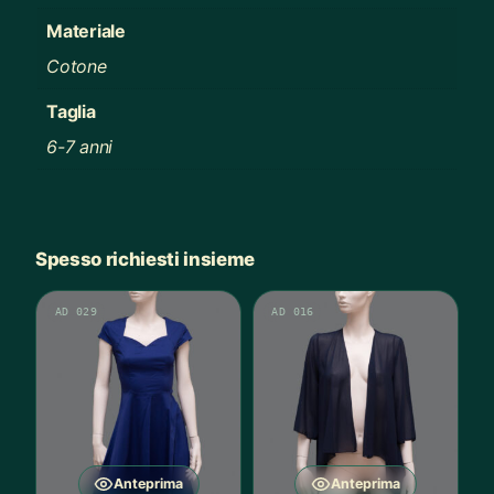
Materiale
Cotone
Taglia
6-7 anni
Spesso richiesti insieme
AD 029
AD 016
Anteprima
Anteprima