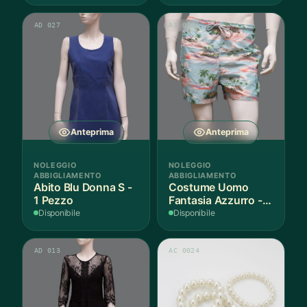
AD 027
AS 011
Anteprima
Anteprima
NOLEGGIO
NOLEGGIO
ABBIGLIAMENTO
ABBIGLIAMENTO
Abito Blu Donna S -
Costume Uomo
1 Pezzo
Fantasia Azzurro - 1
Pezzo
Disponibile
Disponibile
AD 013
AC 0024