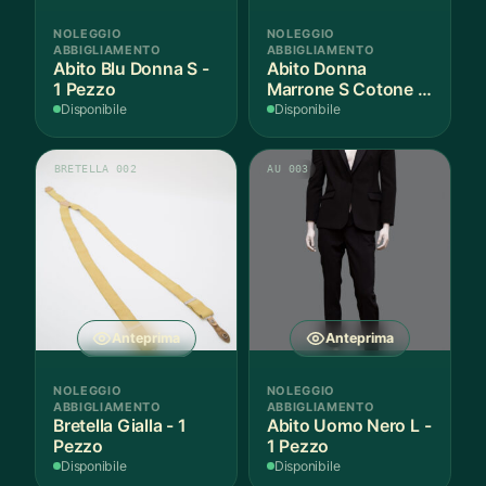
del
NOLEGGIO
NOLEGGIO
prodotto
ABBIGLIAMENTO
ABBIGLIAMENTO
Abito Blu Donna S -
Abito Donna
1 Pezzo
Marrone S Cotone -
1 Pezzo
Disponibile
Disponibile
BRETELLA 002
AU 003
Anteprima
Anteprima
NOLEGGIO
NOLEGGIO
ABBIGLIAMENTO
ABBIGLIAMENTO
Bretella Gialla - 1
Abito Uomo Nero L -
Pezzo
1 Pezzo
Disponibile
Disponibile