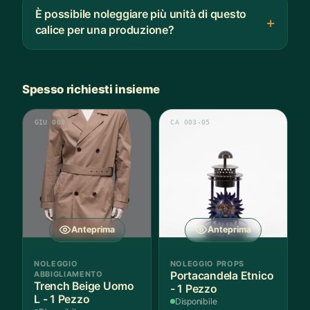
È possibile noleggiare più unità di questo
calice per una produzione?
Spesso richiesti insieme
GIU 008
CA 003-05
Anteprima
Anteprima
NOLEGGIO
NOLEGGIO PROPS
ABBIGLIAMENTO
Portacandela Etnico
Trench Beige Uomo
- 1 Pezzo
L - 1 Pezzo
Disponibile