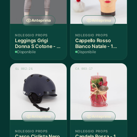
Anteprima
Anteprima
NOLEGGIO PROPS
NOLEGGIO PROPS
Leggings Grigi
Cappello Rosso
Donna S Cotone - 1
Bianco Natale - 1
Paio
Pezzo
Disponibile
Disponibile
Gi 002-26
CA 003-17
Anteprima
Anteprima
NOLEGGIO PROPS
NOLEGGIO PROPS
Casco Ciclista Nero
Candela Rossa - 1