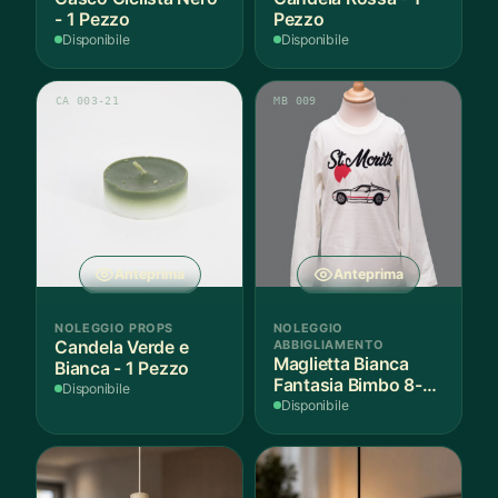
- 1 Pezzo
Pezzo
Disponibile
Disponibile
CA 003-21
MB 009
Anteprima
Anteprima
NOLEGGIO PROPS
NOLEGGIO
Candela Verde e
ABBIGLIAMENTO
Maglietta Bianca
Bianca - 1 Pezzo
Fantasia Bimbo 8-9
Disponibile
Anni Cotone - 1
Disponibile
Pezzo