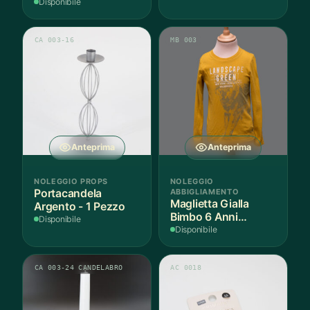
Disponibile
CA 003-16
MB 003
Anteprima
Anteprima
NOLEGGIO PROPS
NOLEGGIO
Portacandela
ABBIGLIAMENTO
Maglietta Gialla
Argento - 1 Pezzo
Bimbo 6 Anni
Disponibile
Cotone - 1 Pezzo
Disponibile
CA 003-24 CANDELABRO
AC 0018