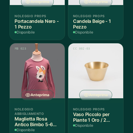
Anteprima
Anteprima
NOLEGGIO PROPS
NOLEGGIO PROPS
Portacandela Nero -
Candela Beige - 1
1 Pezzo
Pezzo
Disponibile
Disponibile
MB 023
CC 002-03
Anteprima
Anteprima
NOLEGGIO
NOLEGGIO PROPS
ABBIGLIAMENTO
Vaso Piccolo per
Maglietta Rosa
Piante 1 Oro / 2
Antico Bimbo 5-6
Argento - 3 Pezzi
Disponibile
Anni Cotone - 1
Disponibile