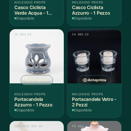
NOLEGGIO PROPS
NOLEGGIO PROPS
Casco Ciclista
Casco Ciclista
Verde Acqua - 1
Azzurro - 1 Pezzo
Pezzo
Disponibile
Disponibile
CA 003-28
CA 003-22
Anteprima
Anteprima
NOLEGGIO PROPS
NOLEGGIO PROPS
Portacandela
Portacandele Vetro -
Azzurro - 1 Pezzo
2 Pezzi
Disponibile
Disponibile
OROLOGIO 005-00
FB 002