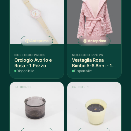
Anteprima
Anteprima
NOLEGGIO PROPS
NOLEGGIO PROPS
Orologio Avorio e
Vestaglia Rosa
Rosa - 1 Pezzo
Bimbo 5-6 Anni - 1
Pezzo
Disponibile
Disponibile
CA 003-20
CA 003-19