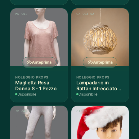
Pezzo
MD 002
CA 003-02
Anteprima
Anteprima
NOLEGGIO PROPS
NOLEGGIO PROPS
Maglietta Rosa
Lampadario in
Donna S - 1 Pezzo
Rattan Intrecciato
Bianco
Disponibile
Disponibile
PD 047
CAPPELLO 030