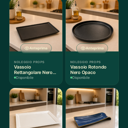
Anteprima
Anteprima
NOLEGGIO PROPS
NOLEGGIO PROPS
Vassoio
Vassoio Rotondo
Rettangolare Nero
Nero Opaco
Opaco
Disponibile
Disponibile