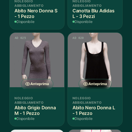
NOLEGGIO
NOLEGGIO
prodotto
ABBIGLIAMENTO
ABBIGLIAMENTO
Abito Nero Donna S
Canotta Blu Adidas
- 1 Pezzo
L - 3 Pezzi
Disponibile
Disponibile
AD 025
AD 020
Anteprima
Anteprima
NOLEGGIO
NOLEGGIO
ABBIGLIAMENTO
ABBIGLIAMENTO
Abito Grigio Donna
Abito Nero Donna L
M - 1 Pezzo
- 1 Pezzo
Disponibile
Disponibile