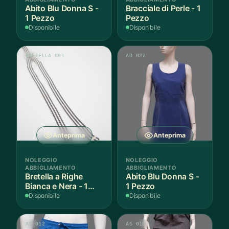
Abito Blu Donna S -
Bracciale di Perle - 1
1 Pezzo
Pezzo
Disponibile
Disponibile
BRETELLA 001
AD 027
Anteprima
Anteprima
NOLEGGIO
NOLEGGIO
ABBIGLIAMENTO
ABBIGLIAMENTO
Bretella a Righe
Abito Blu Donna S -
Bianca e Nera - 1
1 Pezzo
Pezzo
Disponibile
Disponibile
AS 012
AS 010