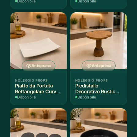
Foglie
Disponibile
Disponibile
Anteprima
Anteprima
NOLEGGIO PROPS
NOLEGGIO PROPS
Piatto da Portata
Piedistallo
Rettangolare Curvo
Decorativo Rustico
Bianco
in Legno
Disponibile
Disponibile