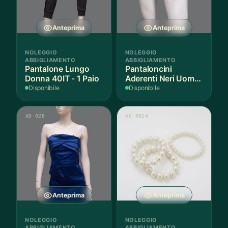
Anteprima
Anteprima
NOLEGGIO
NOLEGGIO
ABBIGLIAMENTO
ABBIGLIAMENTO
Pantalone Lungo
Pantaloncini
Donna 40IT - 1 Paio
Aderenti Neri Uomo
S - 2 Paia
Disponibile
Disponibile
AD 028
AC 0024
Anteprima
Anteprima
NOLEGGIO
NOLEGGIO
ABBIGLIAMENTO
ABBIGLIAMENTO