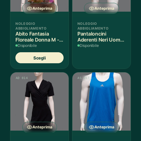
Anteprima
Anteprima
NOLEGGIO
NOLEGGIO
ABBIGLIAMENTO
ABBIGLIAMENTO
Abito Fantasia
Pantaloncini
Floreale Donna M - 1
Aderenti Neri Uomo
Pezzo
S - 2 Paia
Disponibile
Disponibile
Questo
Scegli
prodotto
ha
più
AD 014
AS 017
varianti.
Le
opzioni
possono
essere
scelte
nella
Anteprima
Anteprima
pagina
del