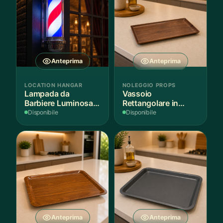
Anteprima
Anteprima
LOCATION HANGAR
NOLEGGIO PROPS
Lampada da
Vassoio
Barbiere Luminosa
Rettangolare in
Rotante
Legno Scuro
Disponibile
Disponibile
Anteprima
Anteprima