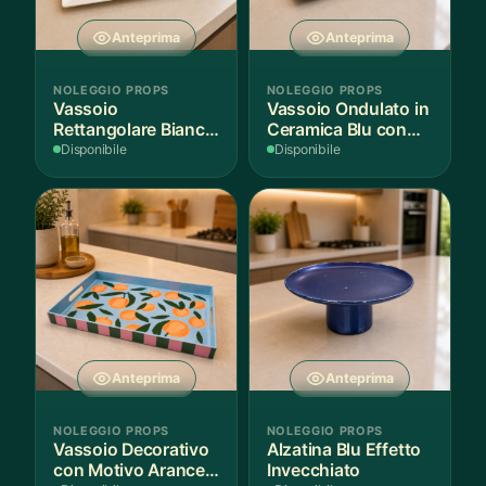
Anteprima
Anteprima
NOLEGGIO PROPS
NOLEGGIO PROPS
Vassoio
Vassoio Ondulato in
Rettangolare Bianco
Ceramica Blu con
per Scenografie
Bordo Dorato
Disponibile
Disponibile
Anteprima
Anteprima
NOLEGGIO PROPS
NOLEGGIO PROPS
Vassoio Decorativo
Alzatina Blu Effetto
con Motivo Arance e
Invecchiato