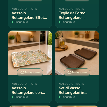
NOLEGGIO PROPS
NOLEGGIO PROPS
Vassoio
Teglia da Forno
Rettangolare Effetto
Rettangolare
Legno
Antiaderente
Disponibile
Disponibile
Anteprima
Anteprima
NOLEGGIO PROPS
NOLEGGIO PROPS
Vassoio
Set di Vassoi
Rettangolare con
Rettangolari in
Fantasia
Finitura Legno
Disponibile
Disponibile
Mediterranea
Scuro