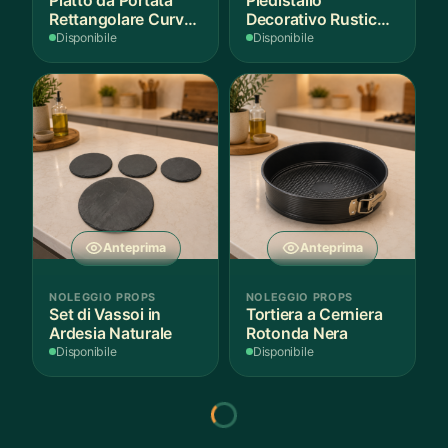
Piatto da Portata
Piedistallo
Rettangolare Curvo
Decorativo Rustico
Bianco
in Legno
Disponibile
Disponibile
Anteprima
Anteprima
NOLEGGIO PROPS
NOLEGGIO PROPS
Set di Vassoi in
Tortiera a Cerniera
Ardesia Naturale
Rotonda Nera
Disponibile
Disponibile