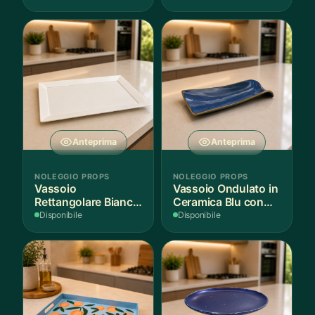
Anteprima
Anteprima
NOLEGGIO PROPS
NOLEGGIO PROPS
Vassoio
Vassoio Ondulato in
Rettangolare Bianco
Ceramica Blu con
per Scenografie
Bordo Dorato
Disponibile
Disponibile