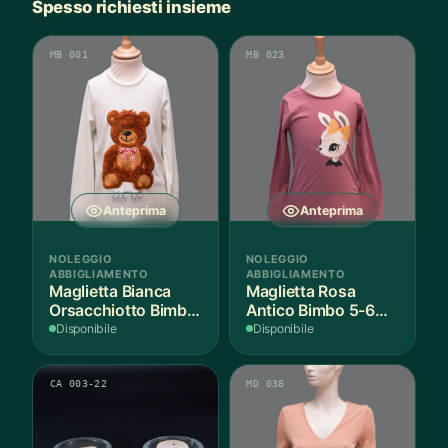
Spesso richiesti insieme
MB 001
MB 023
Anteprima
Anteprima
NOLEGGIO
NOLEGGIO
ABBIGLIAMENTO
ABBIGLIAMENTO
Maglietta Bianca
Maglietta Rosa
Orsacchiotto Bimbo
Antico Bimbo 5-6
6-7 Anni Cotone - 1
Anni Cotone - 1
Disponibile
Disponibile
Pezzo
Pezzo
CA 003-22
MD 038