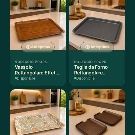
Anteprima
Anteprima
NOLEGGIO PROPS
NOLEGGIO PROPS
Vassoio
Teglia da Forno
Rettangolare Effetto
Rettangolare
Legno
Antiaderente
Disponibile
Disponibile