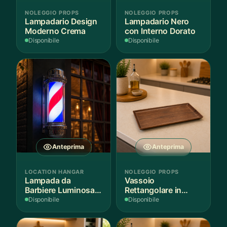
NOLEGGIO PROPS
NOLEGGIO PROPS
Lampadario Design
Lampadario Nero
Moderno Crema
con Interno Dorato
Disponibile
Disponibile
Anteprima
Anteprima
LOCATION HANGAR
NOLEGGIO PROPS
Lampada da
Vassoio
Barbiere Luminosa
Rettangolare in
Rotante
Legno Scuro
Disponibile
Disponibile