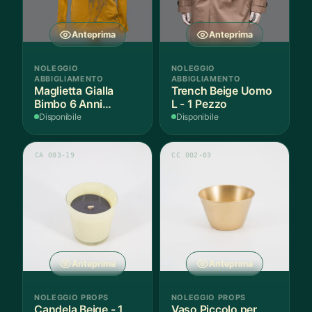
Anteprima
Anteprima
NOLEGGIO
NOLEGGIO
ABBIGLIAMENTO
ABBIGLIAMENTO
Maglietta Gialla
Trench Beige Uomo
Bimbo 6 Anni
L - 1 Pezzo
Cotone - 1 Pezzo
Disponibile
Disponibile
CA 003-19
CC 002-03
Anteprima
Anteprima
NOLEGGIO PROPS
NOLEGGIO PROPS
Candela Beige - 1
Vaso Piccolo per