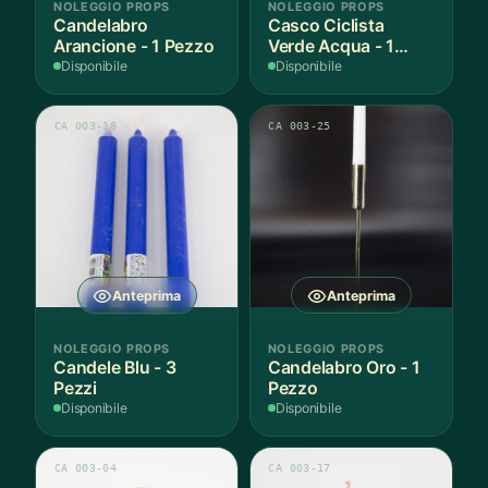
NOLEGGIO PROPS
NOLEGGIO PROPS
Candelabro
Casco Ciclista
Arancione - 1 Pezzo
Verde Acqua - 1
Pezzo
Disponibile
Disponibile
CA 003-18
CA 003-25
Anteprima
Anteprima
NOLEGGIO PROPS
NOLEGGIO PROPS
Candele Blu - 3
Candelabro Oro - 1
Pezzi
Pezzo
Disponibile
Disponibile
CA 003-04
CA 003-17