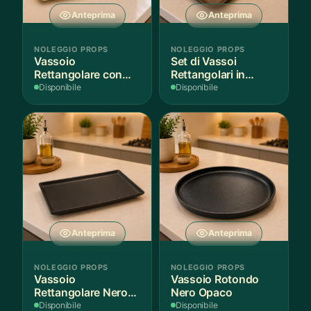
Anteprima
Anteprima
NOLEGGIO PROPS
NOLEGGIO PROPS
Vassoio
Set di Vassoi
Rettangolare con
Rettangolari in
Fantasia
Finitura Legno
Disponibile
Disponibile
Mediterranea
Scuro
Anteprima
Anteprima
NOLEGGIO PROPS
NOLEGGIO PROPS
Vassoio
Vassoio Rotondo
Rettangolare Nero
Nero Opaco
Opaco
Disponibile
Disponibile