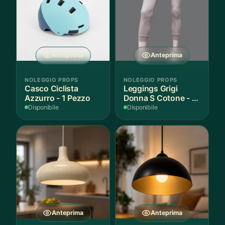
Anteprima
Anteprima
NOLEGGIO PROPS
NOLEGGIO PROPS
Casco Ciclista
Leggings Grigi
Azzurro - 1 Pezzo
Donna S Cotone - 1
Paio
Disponibile
Disponibile
Anteprima
Anteprima