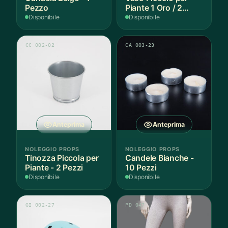
Pezzo
Piante 1 Oro / 2
Argento - 3 Pezzi
Disponibile
Disponibile
CC 002-02
CA 003-23
Anteprima
Anteprima
NOLEGGIO PROPS
NOLEGGIO PROPS
Tinozza Piccola per
Candele Bianche -
Piante - 2 Pezzi
10 Pezzi
Disponibile
Disponibile
GI 002-27
PD 047