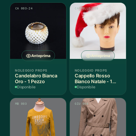
CA 003-24
CAPPELLO 030
Anteprima
Anteprima
NOLEGGIO PROPS
NOLEGGIO PROPS
Candelabro Bianca
Cappello Rosso
Oro - 1 Pezzo
Bianco Natale - 1
Pezzo
Disponibile
Disponibile
MB 003
GIU 008