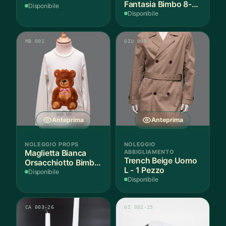
Fantasia Bimbo 8-9
Disponibile
Anni Cotone - 1
Disponibile
Pezzo
MB 001
GIU 008
Anteprima
Anteprima
NOLEGGIO PROPS
NOLEGGIO
Maglietta Bianca
ABBIGLIAMENTO
Trench Beige Uomo
Orsacchiotto Bimbo
L - 1 Pezzo
6-7 Anni Cotone - 1
Disponibile
Disponibile
Pezzo
CA 003-26
GI 002-25