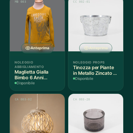
MB 003
CC 002-01
Anteprima
Anteprima
NOLEGGIO
NOLEGGIO PROPS
ABBIGLIAMENTO
Tinozza per Piante
Maglietta Gialla
in Metallo Zincato -
Bimbo 6 Anni
3 Pezzi
Disponibile
Cotone - 1 Pezzo
Disponibile
CA 003-02
CA 003-20