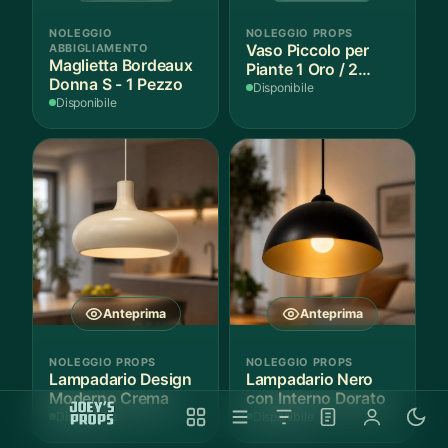
NOLEGGIO
NOLEGGIO PROPS
ABBIGLIAMENTO
Vaso Piccolo per
Maglietta Bordeaux
Piante 1 Oro / 2
Donna S - 1 Pezzo
Argento - 3 Pezzi
Disponibile
Disponibile
Anteprima
Anteprima
NOLEGGIO PROPS
NOLEGGIO PROPS
Lampadario Design
Lampadario Nero
Moderno Crema
con Interno Dorato
Disponibile
Disponibile