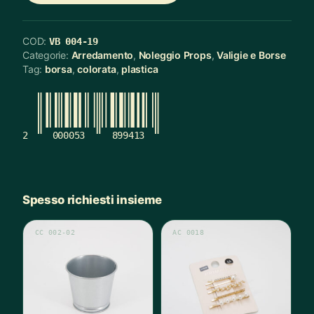
COD:
VB 004-19
Categorie:
Arredamento
,
Noleggio Props
,
Valigie e Borse
Tag:
borsa
,
colorata
,
plastica
2
000053
899413
Spesso richiesti insieme
CC 002-02
AC 0018