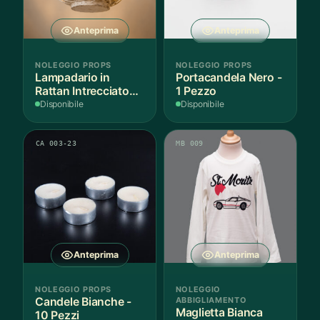
Anteprima
Anteprima
NOLEGGIO PROPS
NOLEGGIO PROPS
Lampadario in
Portacandela Nero -
Rattan Intrecciato
1 Pezzo
Bianco
Disponibile
Disponibile
CA 003-23
MB 009
Anteprima
Anteprima
NOLEGGIO PROPS
NOLEGGIO
Candele Bianche -
ABBIGLIAMENTO
Maglietta Bianca
10 Pezzi