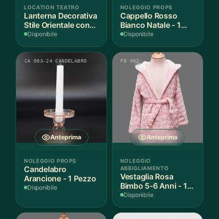
LOCATION TEATRO
NOLEGGIO PROPS
Lanterna Decorativa
Cappello Rosso
Stile Orientale con
Bianco Natale - 1
Vetri Rossi
Pezzo
Disponibile
Disponibile
CA 003-24 CANDELABRO
FB 002
Anteprima
Anteprima
NOLEGGIO PROPS
NOLEGGIO
Candelabro
ABBIGLIAMENTO
Vestaglia Rosa
Arancione - 1 Pezzo
Bimbo 5-6 Anni - 1
Disponibile
Pezzo
Disponibile