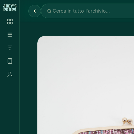
Reparti
✕
Noleggio Props
2.030
Noleggio Luci e Camere
72
Noleggio Abbigliamento
697
Tutte le categorie
Abbigliamento Sportivo
20
Abito Donna
37
Abito Uomo
4
Accappatoio
3