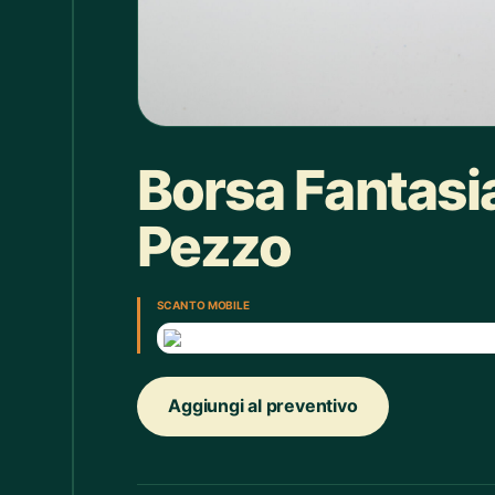
Box doccia
1
Bracciale
4
Bretelle
4
Calice
7
Borsa Fantasia
Camicie Bimbi
3
Pezzo
Camicie Donna
29
Camicie Uomo
35
SCAN TO MOBILE
Candelabro
7
Candele
33
Aggiungi al preventivo
Cappello
43
Caraffe
2