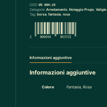
COD:
VB 004-28
Cerchietti
5
Categorie:
Arredamento
,
Noleggio Props
,
Valigie
Tag:
borsa
,
fantasia
,
rosa
Cerchietti Halloween
3
Ceste
55
Cinture
12
2
000054
053722
Ciotola Grande
6
Ciotola Piccola
21
Informazioni aggiuntive
Collana
3
Informazioni aggiuntive
Contenitori Bagno
8
Coperte
12
Colore
Fantasia, Rosa
Copridivano
2
Cravatte
4