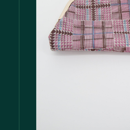
Accessori
147
Adattatore MDP
1
Arredamento
1.117
Asciugamani
37
Bacinelle
3
Bagno
148
Barattoli
29
Batterie
5
Bicchieri
35
Bollitori
2
Bottiglie di Vetro
5