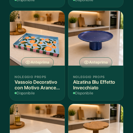
per Scenografie
Bordo Dorato
Anteprima
Anteprima
NOLEGGIO PROPS
NOLEGGIO PROPS
Vassoio Decorativo
Alzatina Blu Effetto
con Motivo Arance e
Invecchiato
Foglie
Disponibile
Disponibile