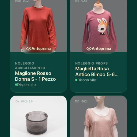
MAD 012
MB 023
Anteprima
Anteprima
NOLEGGIO
NOLEGGIO PROPS
ABBIGLIAMENTO
Maglietta Rosa
Maglione Rosso
Antico Bimbo 5-6
Donna S - 1 Pezzo
Anni Cotone - 1
Disponibile
Disponibile
Pezzo
CA 003-20
MD 002