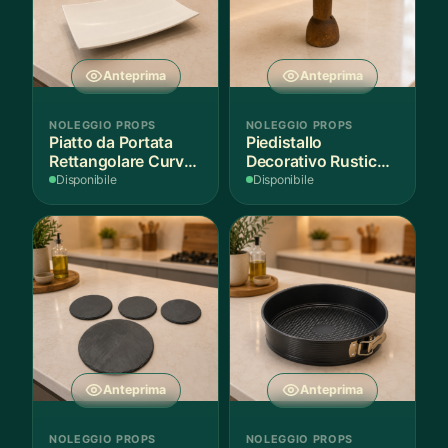
Anteprima
Anteprima
NOLEGGIO PROPS
NOLEGGIO PROPS
Piatto da Portata
Piedistallo
Rettangolare Curvo
Decorativo Rustico
Bianco
in Legno
Disponibile
Disponibile
Anteprima
Anteprima
NOLEGGIO PROPS
NOLEGGIO PROPS