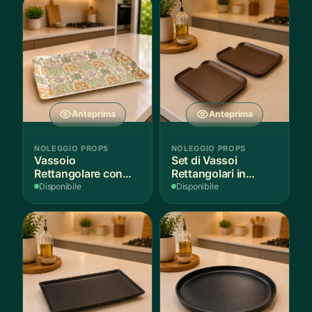
Anteprima
Anteprima
NOLEGGIO PROPS
NOLEGGIO PROPS
Vassoio
Set di Vassoi
Rettangolare con
Rettangolari in
Fantasia
Finitura Legno
Disponibile
Disponibile
Mediterranea
Scuro