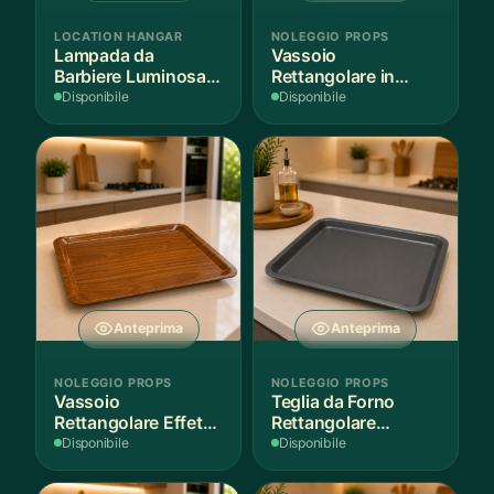
LOCATION HANGAR
NOLEGGIO PROPS
Lampada da
Vassoio
Barbiere Luminosa
Rettangolare in
Rotante
Legno Scuro
Disponibile
Disponibile
Anteprima
Anteprima
NOLEGGIO PROPS
NOLEGGIO PROPS
Vassoio
Teglia da Forno
Rettangolare Effetto
Rettangolare
Legno
Antiaderente
Disponibile
Disponibile