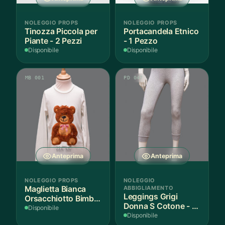
NOLEGGIO PROPS
NOLEGGIO PROPS
Tinozza Piccola per
Portacandela Etnico
Piante - 2 Pezzi
- 1 Pezzo
Disponibile
Disponibile
MB 001
PD 047
Anteprima
Anteprima
NOLEGGIO PROPS
NOLEGGIO
Maglietta Bianca
ABBIGLIAMENTO
Leggings Grigi
Orsacchiotto Bimbo
Donna S Cotone - 1
6-7 Anni Cotone - 1
Disponibile
Paio
Disponibile
Pezzo