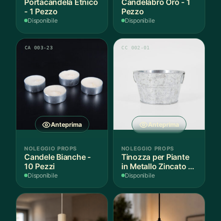
Portacandela Etnico
Candelabro Oro - 1
- 1 Pezzo
Pezzo
Disponibile
Disponibile
CA 003-23
CC 002-01
Anteprima
Anteprima
NOLEGGIO PROPS
NOLEGGIO PROPS
Candele Bianche -
Tinozza per Piante
10 Pezzi
in Metallo Zincato -
3 Pezzi
Disponibile
Disponibile