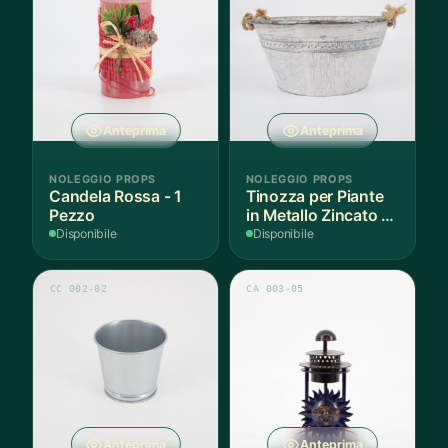
Anteprima
Anteprima
NOLEGGIO PROPS
NOLEGGIO PROPS
Candela Rossa - 1
Tinozza per Piante
Pezzo
in Metallo Zincato -
1 Pezzo
Disponibile
Disponibile
CC 002-02
CA 003-05
Anteprima
Anteprima