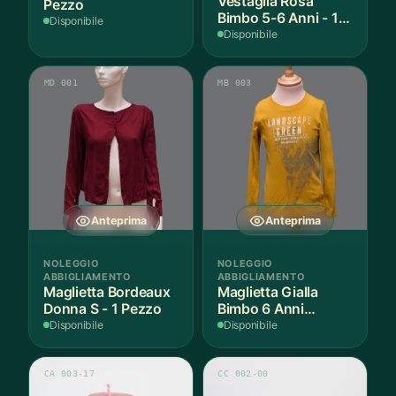
Vestaglia Rosa
Pezzo
Bimbo 5-6 Anni - 1
Disponibile
Pezzo
Disponibile
MD 001
MB 003
Anteprima
Anteprima
NOLEGGIO
NOLEGGIO
ABBIGLIAMENTO
ABBIGLIAMENTO
Maglietta Bordeaux
Maglietta Gialla
Donna S - 1 Pezzo
Bimbo 6 Anni
Cotone - 1 Pezzo
Disponibile
Disponibile
CA 003-17
CC 002-00