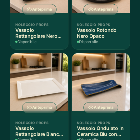
Anteprima
Anteprima
NOLEGGIO PROPS
NOLEGGIO PROPS
Vassoio
Vassoio Rotondo
Rettangolare Nero
Nero Opaco
Opaco
Disponibile
Disponibile
Anteprima
Anteprima
NOLEGGIO PROPS
NOLEGGIO PROPS
Vassoio
Vassoio Ondulato in
Rettangolare Bianco
Ceramica Blu con
Disponibile
Disponibile