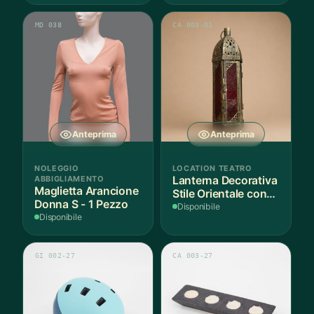
MD 038
CA 003-01
Anteprima
Anteprima
NOLEGGIO
LOCATION TEATRO
ABBIGLIAMENTO
Lanterna Decorativa
Maglietta Arancione
Stile Orientale con
Donna S - 1 Pezzo
Vetri Rossi
Disponibile
Disponibile
GI 002-27
CA 003-27