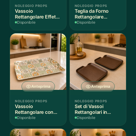
NOLEGGIO PROPS
NOLEGGIO PROPS
Vassoio
Teglia da Forno
Rettangolare Effetto
Rettangolare
Legno
Antiaderente
Disponibile
Disponibile
Anteprima
Anteprima
NOLEGGIO PROPS
NOLEGGIO PROPS
Vassoio
Set di Vassoi
Rettangolare con
Rettangolari in
Fantasia
Finitura Legno
Disponibile
Disponibile
Mediterranea
Scuro