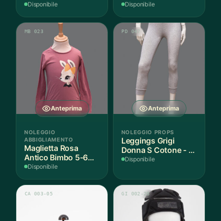
Disponibile
Disponibile
MB 023
PD 047
Anteprima
Anteprima
NOLEGGIO
NOLEGGIO PROPS
ABBIGLIAMENTO
Leggings Grigi
Maglietta Rosa
Donna S Cotone - 1
Antico Bimbo 5-6
Paio
Disponibile
Anni Cotone - 1
Disponibile
Pezzo
CA 003-05
GI 002-28