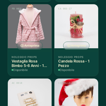
FB 002
CA 003-17
Anteprima
Anteprima
NOLEGGIO PROPS
NOLEGGIO PROPS
Vestaglia Rosa
Candela Rossa - 1
Bimbo 5-6 Anni - 1
Pezzo
Pezzo
Disponibile
Disponibile
AC 0018
CAPPELLO 030