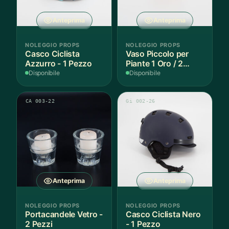
Anteprima
Anteprima
NOLEGGIO PROPS
NOLEGGIO PROPS
Casco Ciclista
Vaso Piccolo per
Azzurro - 1 Pezzo
Piante 1 Oro / 2
Argento - 3 Pezzi
Disponibile
Disponibile
CA 003-22
Gi 002-26
Anteprima
Anteprima
NOLEGGIO PROPS
NOLEGGIO PROPS
Portacandele Vetro -
Casco Ciclista Nero
2 Pezzi
- 1 Pezzo