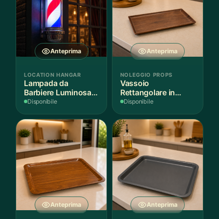
Anteprima
Anteprima
LOCATION HANGAR
NOLEGGIO PROPS
Lampada da
Vassoio
Barbiere Luminosa
Rettangolare in
Rotante
Legno Scuro
Disponibile
Disponibile
Anteprima
Anteprima