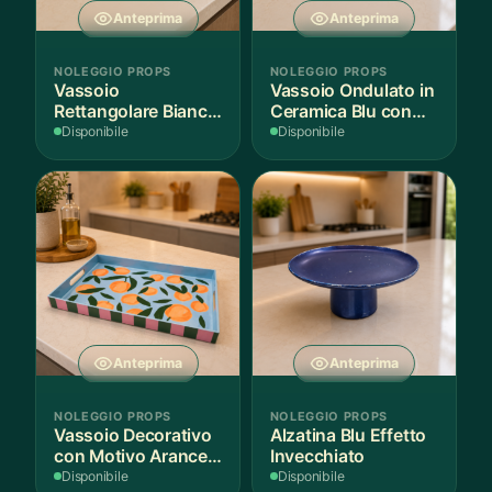
Anteprima
Anteprima
NOLEGGIO PROPS
NOLEGGIO PROPS
Vassoio
Vassoio Ondulato in
Rettangolare Bianco
Ceramica Blu con
per Scenografie
Bordo Dorato
Disponibile
Disponibile
Anteprima
Anteprima
NOLEGGIO PROPS
NOLEGGIO PROPS
Vassoio Decorativo
Alzatina Blu Effetto
con Motivo Arance e
Invecchiato
Foglie
Disponibile
Disponibile