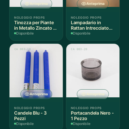
Anteprima
Anteprima
NOLEGGIO PROPS
NOLEGGIO PROPS
Tinozza per Piante
Lampadario in
in Metallo Zincato -
Rattan Intrecciato
3 Pezzi
Bianco
Disponibile
Disponibile
CA 003-18
CA 003-20
Anteprima
Anteprima
NOLEGGIO PROPS
NOLEGGIO PROPS
Candele Blu - 3
Portacandela Nero -
Pezzi
1 Pezzo
Disponibile
Disponibile