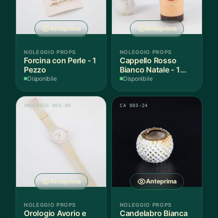
Anteprima
Anteprima
NOLEGGIO PROPS
NOLEGGIO PROPS
Forcina con Perle - 1
Cappello Rosso
Pezzo
Bianco Natale - 1
Pezzo
Disponibile
Disponibile
OROLOGIO 005-00
CA 003-24
Anteprima
Anteprima
NOLEGGIO PROPS
NOLEGGIO PROPS
Orologio Avorio e
Candelabro Bianca