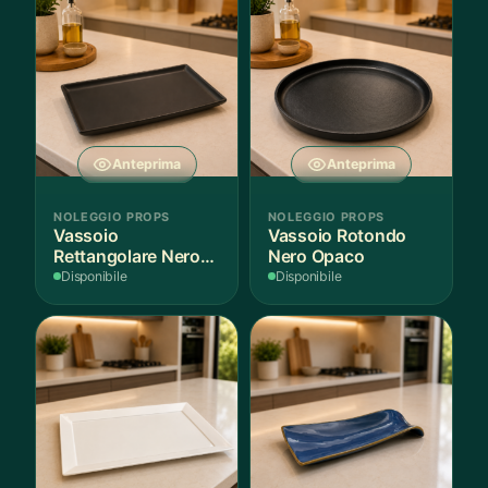
Anteprima
Anteprima
NOLEGGIO PROPS
NOLEGGIO PROPS
Vassoio
Vassoio Rotondo
Rettangolare Nero
Nero Opaco
Opaco
Disponibile
Disponibile