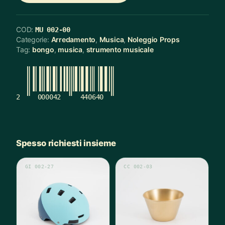
COD:
MU 002-00
Categorie:
Arredamento
,
Musica
,
Noleggio Props
Tag:
bongo
,
musica
,
strumento musicale
2
000042
440640
Spesso richiesti insieme
GI 002-27
CC 002-03