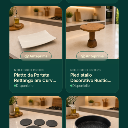
Anteprima
Anteprima
NOLEGGIO PROPS
NOLEGGIO PROPS
Piatto da Portata
Piedistallo
Rettangolare Curvo
Decorativo Rustico
Bianco
in Legno
Disponibile
Disponibile