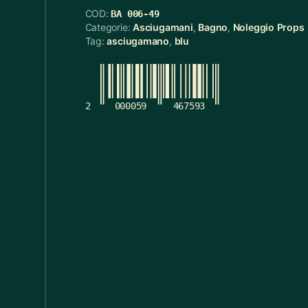
COD:
BA 006-49
Cerchietti
5
Categorie:
Asciugamani
,
Bagno
,
Noleggio Props
Tag:
asciugamano
,
blu
Cerchietti Halloween
3
Ceste
55
Cinture
12
2
000059
467593
Ciotola Grande
6
Ciotola Piccola
21
Collana
3
Contenitori Bagno
8
Coperte
12
Copridivano
2
Cravatte
4