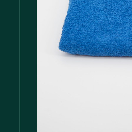
Accessori
147
Adattatore MDP
1
Arredamento
1.117
Asciugamani
37
Bacinelle
3
Bagno
148
Barattoli
29
Batterie
5
Bicchieri
35
Bollitori
2
Bottiglie di Vetro
5