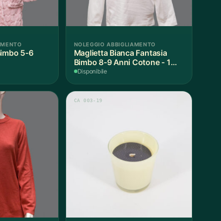
AMENTO
NOLEGGIO ABBIGLIAMENTO
Bimbo 5-6
Maglietta Bianca Fantasia
Bimbo 8-9 Anni Cotone - 1
Pezzo
Disponibile
CA 003-19