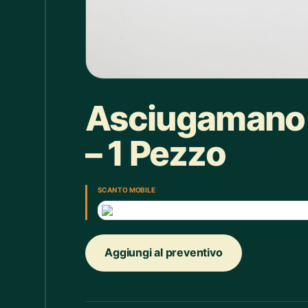
Box doccia
1
Bracciale
4
Bretelle
4
Calice
7
Asciugamano 
Camicie Bimbi
3
– 1 Pezzo
Camicie Donna
29
Camicie Uomo
35
SCAN TO MOBILE
Candelabro
7
Candele
33
Aggiungi al preventivo
Cappello
43
Caraffe
2