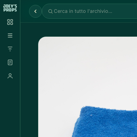
Reparti
✕
Noleggio Props
2.030
Noleggio Luci e Camere
72
Noleggio Abbigliamento
697
Tutte le categorie
Abbigliamento Sportivo
20
Abito Donna
37
Abito Uomo
4
Accappatoio
3