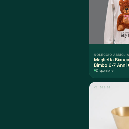
NOLEGGIO ABBIGLI
Maglietta Bianc
Bimbo 6-7 Anni 
Pezzo
Disponibile
CC 002-03