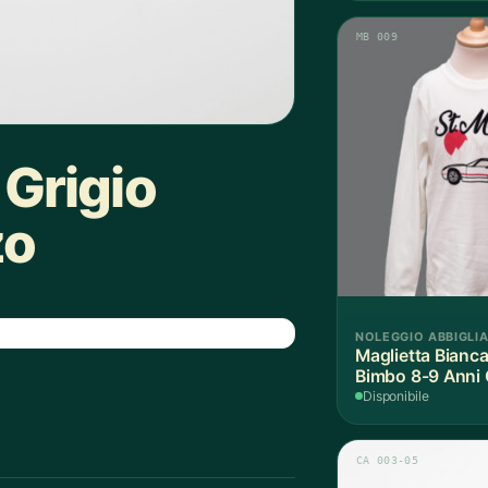
MB 009
Grigio
zo
NOLEGGIO ABBIGLI
Maglietta Bianca
Bimbo 8-9 Anni 
Pezzo
Disponibile
CA 003-05