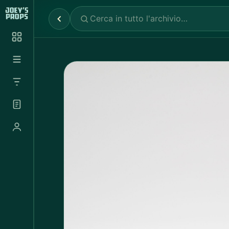
Reparti
✕
Noleggio Props
2.030
Noleggio Luci e Camere
72
Noleggio Abbigliamento
697
Tutte le categorie
Abbigliamento Sportivo
20
Abito Donna
37
Abito Uomo
4
Accappatoio
3