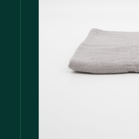
Accessori
147
Adattatore MDP
1
Arredamento
1.117
Asciugamani
37
Bacinelle
3
Bagno
148
Barattoli
29
Batterie
5
Bicchieri
35
Bollitori
2
Bottiglie di Vetro
5