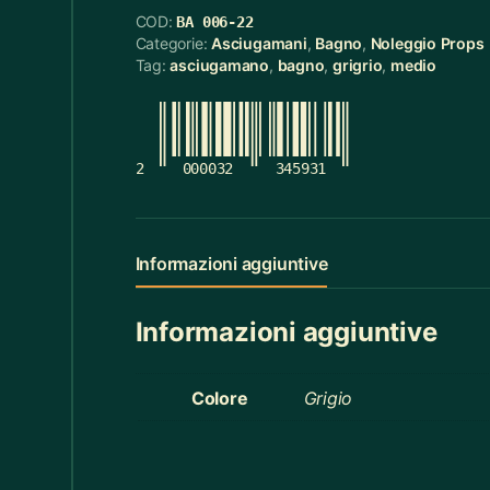
COD:
BA 006-22
Cerchietti
5
Categorie:
Asciugamani
,
Bagno
,
Noleggio Props
Tag:
asciugamano
,
bagno
,
grigrio
,
medio
Cerchietti Halloween
3
Ceste
55
Cinture
12
2
000032
345931
Ciotola Grande
6
Ciotola Piccola
21
Informazioni aggiuntive
Collana
3
Informazioni aggiuntive
Contenitori Bagno
8
Coperte
12
Colore
Grigio
Copridivano
2
Cravatte
4