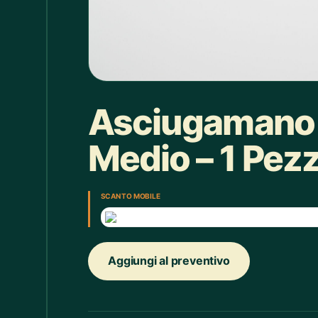
Box doccia
1
Bracciale
4
Bretelle
4
Calice
7
Asciugamano 
Camicie Bimbi
3
Medio – 1 Pez
Camicie Donna
29
Camicie Uomo
35
SCAN TO MOBILE
Candelabro
7
Candele
33
Aggiungi al preventivo
Cappello
43
Caraffe
2